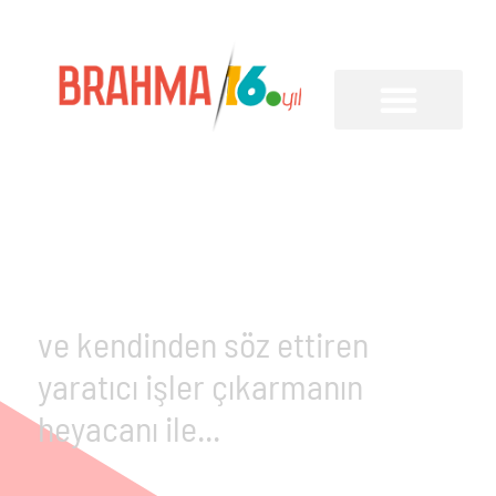
fark yaratan
ve kendinden söz ettiren
yaratıcı işler çıkarmanın
heyacanı ile...